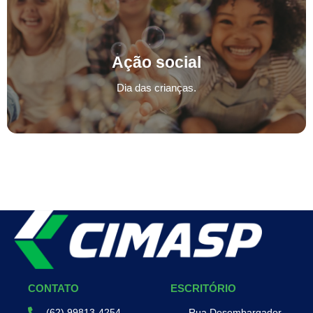
Ação social
Ação Social
Dia das crianças.
Dia das crianças.
CONTATO
ESCRITÓRIO
(62) 99813-4254
Rua Desembargador