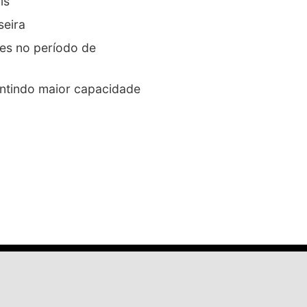
is
seira
tes no período de
rantindo maior capacidade