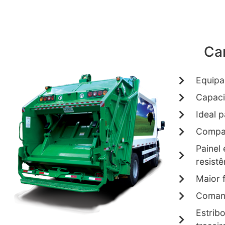
Car
Equipa
Capaci
Ideal 
Compar
Painel 
resist
Maior 
Comand
Estrib