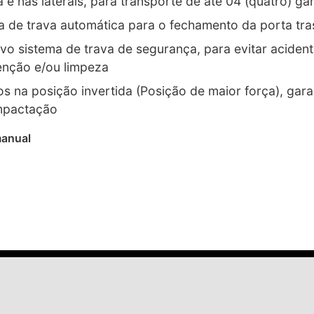
a e nas laterais, para transporte de até 04 (quatro) gar
a de trava automática para o fechamento da porta tra
ivo sistema de trava de segurança, para evitar aciden
nção e/ou limpeza
ros na posição invertida (Posição de maior força), ga
mpactação
manual