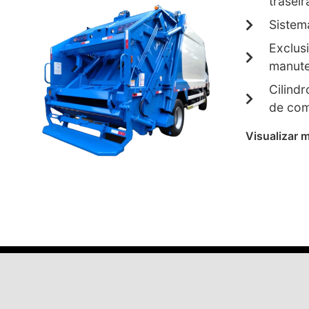
traseir
Sistem
Exclus
manute
Cilind
de co
Visualizar 